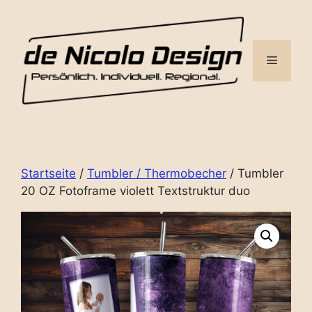
Zum
Inhalt
springen
Menü
Startseite
/
Tumbler / Thermobecher
/ Tumbler
20 OZ Fotoframe violett Textstruktur duo