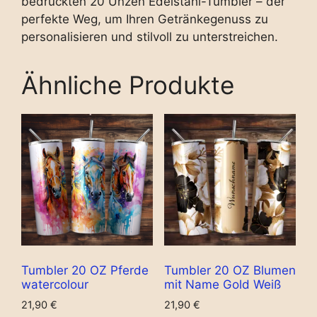
bedruckten 20 Unzen Edelstahl-Tumbler – der
perfekte Weg, um Ihren Getränkegenuss zu
personalisieren und stilvoll zu unterstreichen.
Ähnliche Produkte
Tumbler 20 OZ Pferde
Tumbler 20 OZ Blumen
watercolour
mit Name Gold Weiß
21,90
€
21,90
€