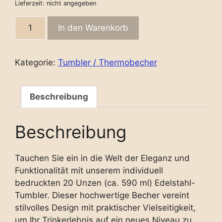
Lieferzeit: nicht angegeben
Tumbler
In den Warenkorb
20
OZ
Fotoframe
Kategorie:
Tumbler / Thermobecher
violett
Textstruktur
duo
Beschreibung
quantity
Beschreibung
Tauchen Sie ein in die Welt der Eleganz und
Funktionalität mit unserem individuell
bedruckten 20 Unzen (ca. 590 ml) Edelstahl-
Tumbler. Dieser hochwertige Becher vereint
stilvolles Design mit praktischer Vielseitigkeit,
um Ihr Trinkerlebnis auf ein neues Niveau zu