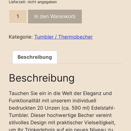
Lieferzeit: nicht angegeben
Tumbler
In den Warenkorb
20
OZ
Fotoframe
Kategorie:
Tumbler / Thermobecher
violet
Textstruktur
quantity
Beschreibung
Beschreibung
Tauchen Sie ein in die Welt der Eleganz und
Funktionalität mit unserem individuell
bedruckten 20 Unzen (ca. 590 ml) Edelstahl-
Tumbler. Dieser hochwertige Becher vereint
stilvolles Design mit praktischer Vielseitigkeit,
um Ihr Trinkerlebnis auf ein neues Niveau zu