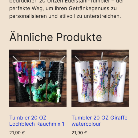
bedruckten 20 Unzen Edelstahl-Tumbler – der
perfekte Weg, um Ihren Getränkegenuss zu
personalisieren und stilvoll zu unterstreichen.
Ähnliche Produkte
Tumbler 20 OZ
Tumbler 20 OZ Giraffe
Lochblech Rauchmix 1
watercolour
21,90
€
21,90
€