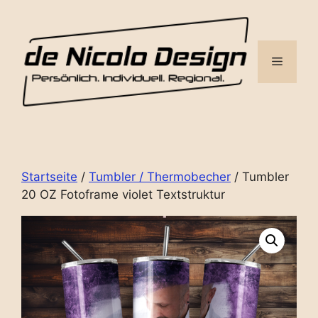
Zum
Inhalt
springen
Menü
Startseite
/
Tumbler / Thermobecher
/ Tumbler
20 OZ Fotoframe violet Textstruktur