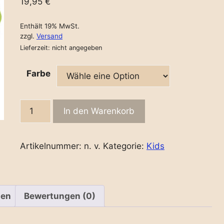
19,95
€
Enthält 19% MwSt.
zzgl.
Versand
Lieferzeit: nicht angegeben
Farbe
"Atlantis
In den Warenkorb
-
Brooklin
Beanie"
Artikelnummer:
n. v.
Kategorie:
Kids
mit
Leder-
Patch
quantity
nen
Bewertungen (0)