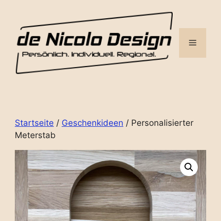
Zum
Inhalt
springen
Menü
Startseite
/
Geschenkideen
/ Personalisierter
Meterstab