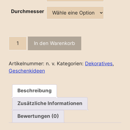
Durchmesser
Gravierte
In den Warenkorb
Baumscheibe
mit
Aufhängung
Artikelnummer:
n. v.
Kategorien:
Dekoratives
,
quantity
Geschenkideen
Beschreibung
Zusätzliche Informationen
Bewertungen (0)