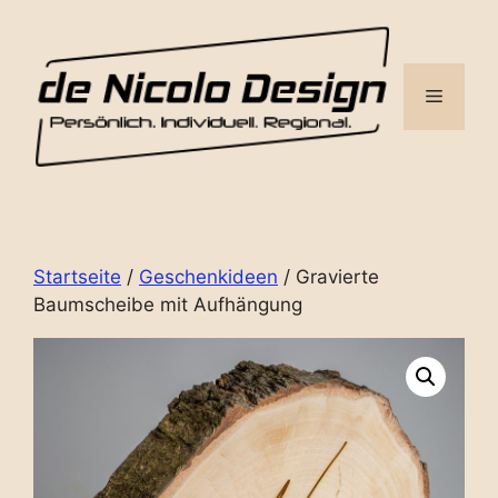
Zum
Inhalt
springen
Menü
Startseite
/
Geschenkideen
/ Gravierte
Baumscheibe mit Aufhängung