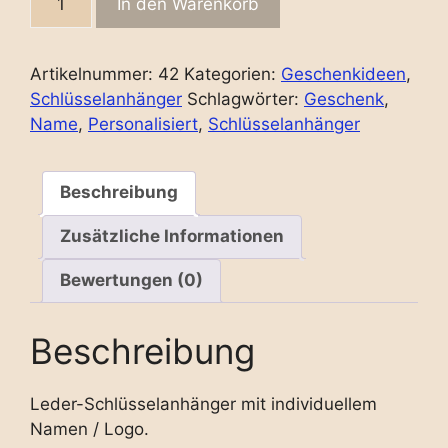
In den Warenkorb
aus
Fettleder
quantity
Artikelnummer:
42
Kategorien:
Geschenkideen
,
Schlüsselanhänger
Schlagwörter:
Geschenk
,
Name
,
Personalisiert
,
Schlüsselanhänger
Beschreibung
Zusätzliche Informationen
Bewertungen (0)
Beschreibung
Leder-Schlüsselanhänger mit individuellem
Namen / Logo.