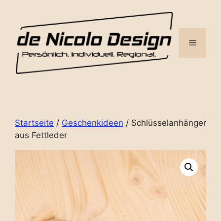
Zum
Inhalt
springen
Menü
Startseite
/
Geschenkideen
/ Schlüsselanhänger
aus Fettleder