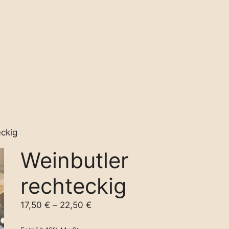
eckig
Weinbutler
rechteckig
17,50
€
–
22,50
€