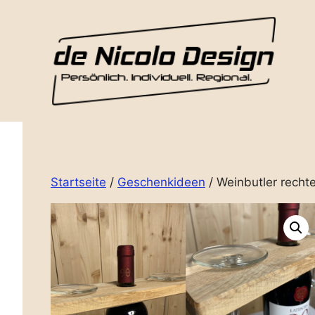
Zum
Inhalt
springen
Startseite
/
Geschenkideen
/ Weinbutler recht