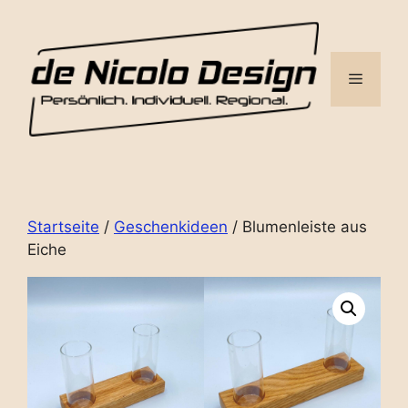
Zum
Inhalt
springen
Menü
Startseite
/
Geschenkideen
/ Blumenleiste aus
Eiche