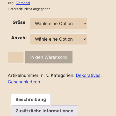
zzgl.
Versand
Lieferzeit: nicht angegeben
Gröse
Anzahl
Blumenleiste
In den Warenkorb
aus
Eiche
quantity
Artikelnummer:
n. v.
Kategorien:
Dekoratives
,
Geschenkideen
Beschreibung
Zusätzliche Informationen