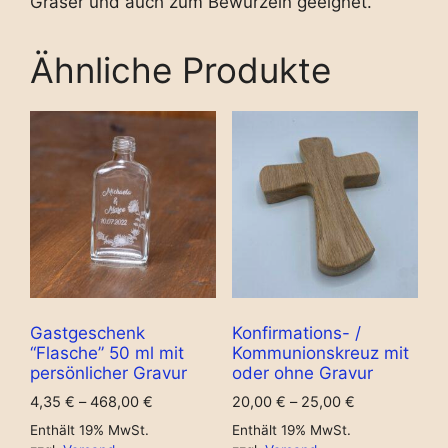
Gräser und auch zum Bewurzeln geeignet.
Ähnliche Produkte
Gastgeschenk
Konfirmations- /
“Flasche” 50 ml mit
Kommunionskreuz mit
persönlicher Gravur
oder ohne Gravur
4,35
€
–
468,00
€
20,00
€
–
25,00
€
Enthält 19% MwSt.
Enthält 19% MwSt.