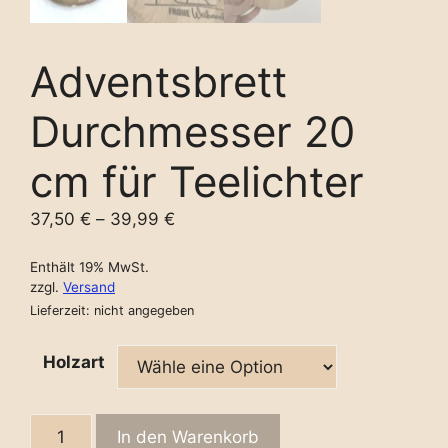
Adventsbrett
Durchmesser 20
cm für Teelichter
37,50
€
–
39,99
€
Enthält 19% MwSt.
zzgl.
Versand
Lieferzeit: nicht angegeben
Holzart
Adventsbrett
In den Warenkorb