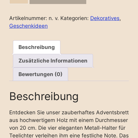
Durchmesser
20
cm
Artikelnummer:
n. v.
Kategorien:
Dekoratives
,
für
Geschenkideen
Teelichter
quantity
Beschreibung
Zusätzliche Informationen
Bewertungen (0)
Beschreibung
Entdecken Sie unser zauberhaftes Adventsbrett
aus hochwertigem Holz mit einem Durchmesser
von 20 cm. Die vier eleganten Metall-Halter für
Teelichter verleihen ihm eine festliche Note. Das